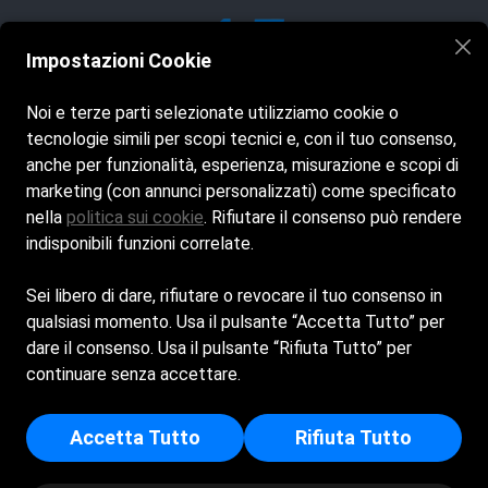
Impostazioni Cookie
Noi e terze parti selezionate utilizziamo cookie o
tecnologie simili per scopi tecnici e, con il tuo consenso,
Siamo aperti tutti i giorni dalle 8:00 alle 20:00
anche per funzionalità, esperienza, misurazione e scopi di
Seguici sui nostri social
marketing (con annunci personalizzati) come specificato
nella
politica sui cookie
. Rifiutare il consenso può rendere
indisponibili funzioni correlate.
Sei libero di dare, rifiutare o revocare il tuo consenso in
qualsiasi momento. Usa il pulsante “Accetta Tutto” per
DONATI ANDREA E C. - SOCIETA' IN ACCOMANDITA
dare il consenso. Usa il pulsante “Rifiuta Tutto” per
SEMPLICE - Sede Legale: VIALE UGO BASSI 26 47923
continuare senza accettare.
RIMINI RN - Iscritta al registro delle imprese di Forlì -
p.i/c.f: 04111260404 - Numero REA: FO - 330208
Accetta Tutto
Rifiuta Tutto
© Copyright 2025 - L'Altra Spiaggia 45 - Powered by
Spiagge.it