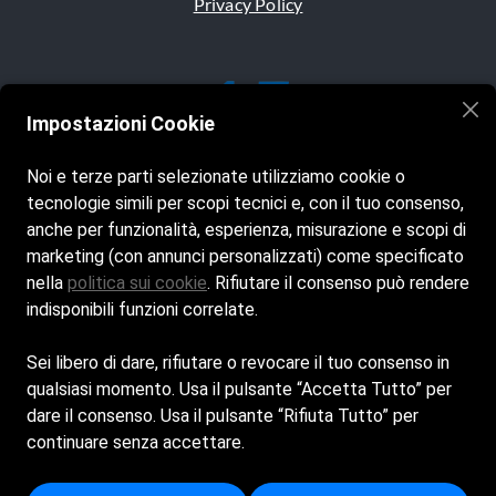
Privacy Policy
Impostazioni Cookie
Noi e terze parti selezionate utilizziamo cookie o
tecnologie simili per scopi tecnici e, con il tuo consenso,
Siamo aperti tutti i giorni dalle 8:00 alle 20:00
anche per funzionalità, esperienza, misurazione e scopi di
marketing (con annunci personalizzati) come specificato
Seguici sui nostri social
nella
politica sui cookie
. Rifiutare il consenso può rendere
indisponibili funzioni correlate.
Sei libero di dare, rifiutare o revocare il tuo consenso in
qualsiasi momento. Usa il pulsante “Accetta Tutto” per
DONATI ANDREA E C. - SOCIETA' IN ACCOMANDITA
dare il consenso. Usa il pulsante “Rifiuta Tutto” per
SEMPLICE - Sede Legale: VIALE UGO BASSI 26 47923
continuare senza accettare.
RIMINI RN - Iscritta al registro delle imprese di Forlì -
p.i/c.f: 04111260404 - Numero REA: FO - 330208