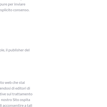
oppure per inviare
 esplicito consenso.
le, il publisher del
sito web che stai
endosi di editori di
mative sul trattamento
l nostro Sito ospita
di acconsentire a tali