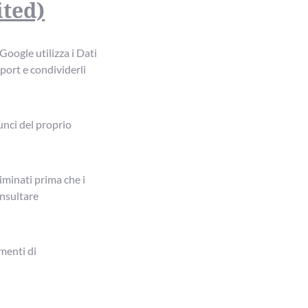
ited)
Google utilizza i Dati
eport e condividerli
unci del proprio
liminati prima che i
onsultare
umenti di