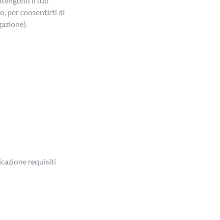
ntengono il tuo
, per consentirti di
gazione).
icazione requisiti