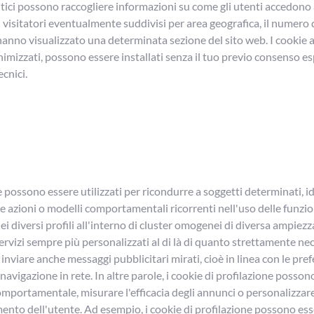
itici possono raccogliere informazioni su come gli utenti accedono 
visitatori eventualmente suddivisi per area geografica, il numero di
anno visualizzato una determinata sezione del sito web. I cookie an
izzati, possono essere installati senza il tuo previo consenso es
ecnici.
e possono essere utilizzati per ricondurre a soggetti determinati, id
che azioni o modelli comportamentali ricorrenti nell'uso delle funzion
 diversi profili all'interno di cluster omogenei di diversa ampiezz
servizi sempre più personalizzati al di là di quanto strettamente ne
 inviare anche messaggi pubblicitari mirati, cioè in linea con le pr
navigazione in rete. In altre parole, i cookie di profilazione possono
mportamentale, misurare l'efficacia degli annunci o personalizzare i
ento dell'utente. Ad esempio, i cookie di profilazione possono esse