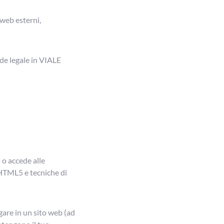
i web esterni,
ede legale in VIALE
 o accede alle
e HTML5 e tecniche di
are in un sito web (ad