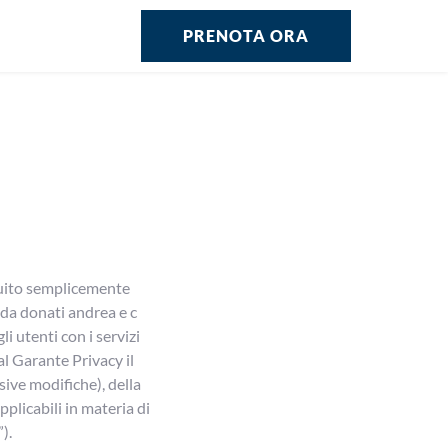
PRENOTA ORA
eguito semplicemente
o da donati andrea e c
li utenti con i servizi
al Garante Privacy il
ve modifiche), della
plicabili in materia di
).