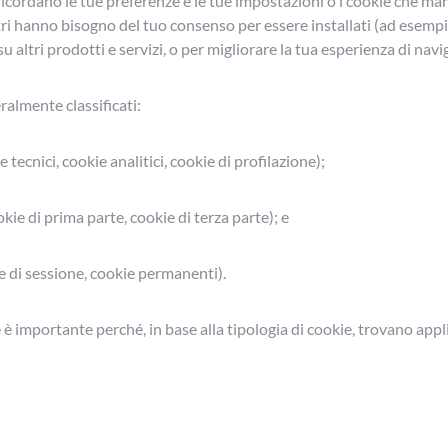
ricordano le tue preferenze e le tue impostazioni o i cookie che ma
ri hanno bisogno del tuo consenso per essere installati (ad esempio
u altri prodotti e servizi, o per migliorare la tua esperienza di navi
almente classificati:
e tecnici, cookie analitici, cookie di profilazione);
kie di prima parte, cookie di terza parte); e
e di sessione, cookie permanenti).
 è importante perché, in base alla tipologia di cookie, trovano appl