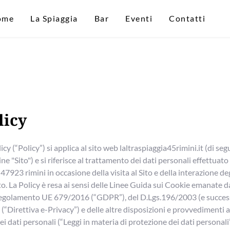
ome
La Spiaggia
Bar
Eventi
Contatti
licy
icy (“Policy”) si applica al sito web laltraspiaggia45rimini.it (di s
ne "Sito") e si riferisce al trattamento dei dati personali effettuat
47923 rimini in occasione della visita al Sito e della interazione deg
ito. La Policy è resa ai sensi delle Linee Guida sui Cookie emanate d
egolamento UE 679/2016 (“GDPR”), del D.Lgs.196/2003 (e successi
“Direttiva e-Privacy”) e delle altre disposizioni e provvedimenti ap
i dati personali (“Leggi in materia di protezione dei dati personali”