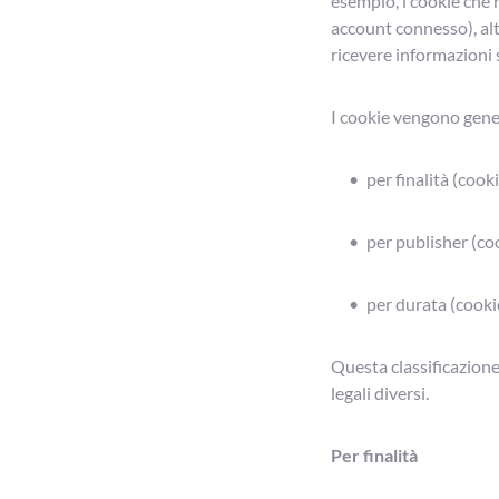
esempio, i cookie che 
account connesso), alt
ricevere informazioni s
I cookie vengono gener
per finalità (cooki
per publisher (coo
per durata (cooki
Questa classificazione
legali diversi.
Per finalità